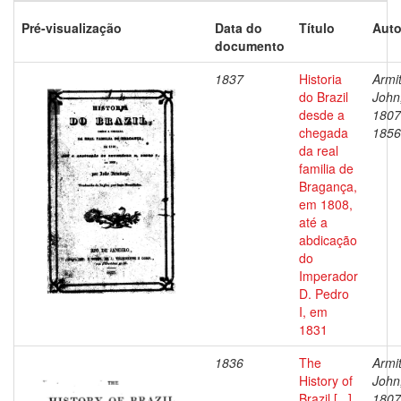
Pré-visualização
Data do
Título
Auto
documento
1837
Historia
Armi
do Brazil
John
desde a
1807
chegada
1856
da real
familia de
Bragança,
em 1808,
até a
abdicação
do
Imperador
D. Pedro
I, em
1831
1836
The
Armi
History of
John
Brazil [...]
1807