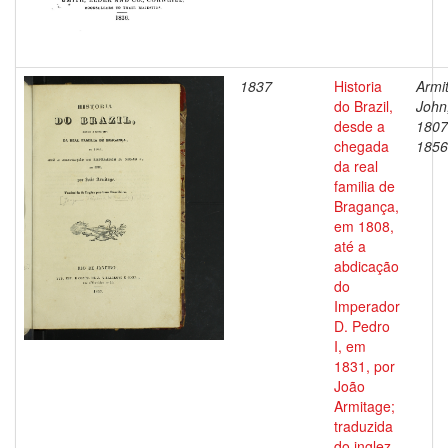
1837
Historia
Armi
do Brazil,
John
desde a
1807
chegada
1856
da real
familia de
Bragança,
em 1808,
até a
abdicação
do
Imperador
D. Pedro
I, em
1831, por
João
Armitage;
traduzida
do inglez