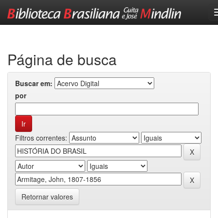
Skip
navigation
Página de busca
Buscar em:
por
Filtros correntes:
Retornar valores