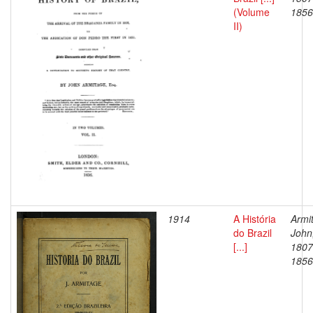
(Volume
1856
II)
1914
A História
Armi
do Brazil
John
[...]
1807
1856