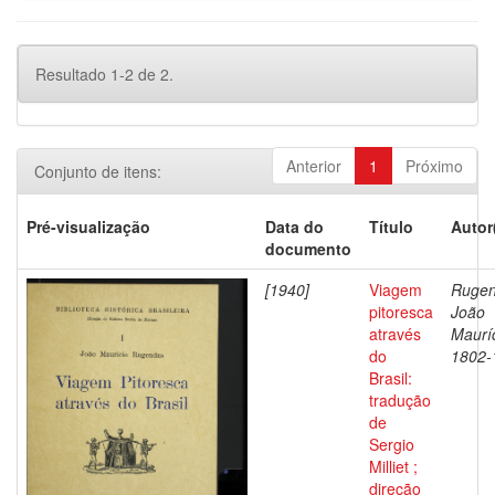
Resultado 1-2 de 2.
Anterior
1
Próximo
Conjunto de itens:
Pré-visualização
Data do
Título
Autor
documento
[1940]
Viagem
Rugen
pitoresca
João
através
Mauríc
do
1802-
Brasil:
tradução
de
Sergio
Milliet ;
direção