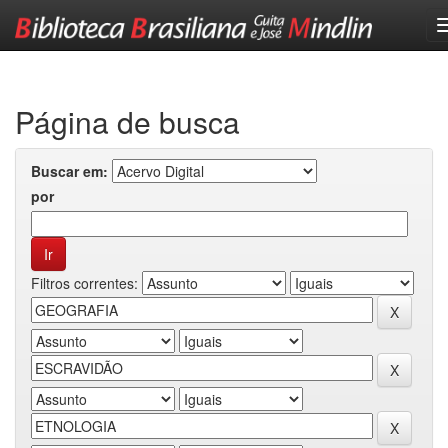
Skip
navigation
Página de busca
Buscar em:
por
Filtros correntes: