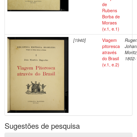
de
Rubens
Borba de
Moraes
(v.1, e.1)
[1940]
Viagem
Rugen
pitoresca
Johan
através
Moritz
do Brasil
1802-
(v.1, e.2)
Sugestões de pesquisa