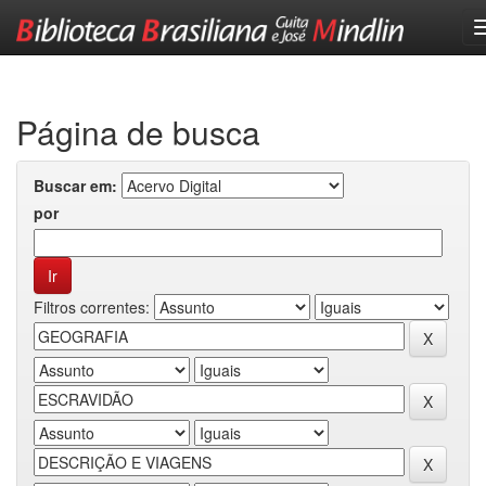
Skip
navigation
Página de busca
Buscar em:
por
Filtros correntes: