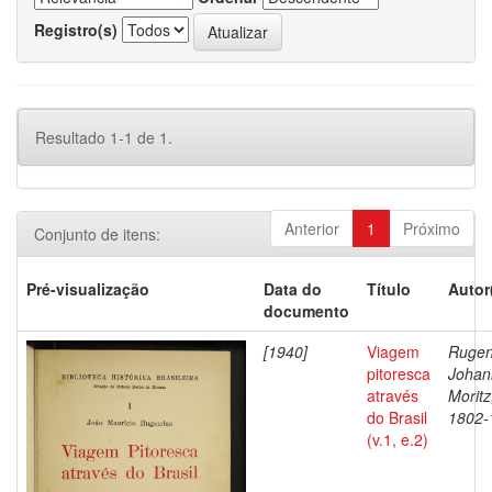
Registro(s)
Resultado 1-1 de 1.
Anterior
1
Próximo
Conjunto de itens:
Pré-visualização
Data do
Título
Autor
documento
[1940]
Viagem
Rugen
pitoresca
Johan
através
Moritz
do Brasil
1802-
(v.1, e.2)