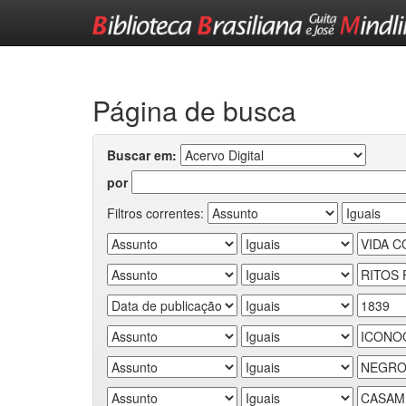
Skip
navigation
Página de busca
Buscar em:
por
Filtros correntes: