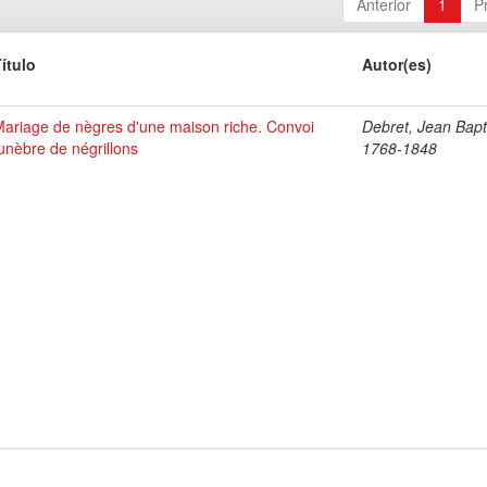
Anterior
1
P
ítulo
Autor(es)
ariage de nègres d'une maison riche. Convoi
Debret, Jean Bapt
unèbre de négrillons
1768-1848