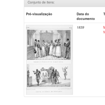
Conjunto de itens:
Pré-visualização
Data do
T
documento
1839
M
f