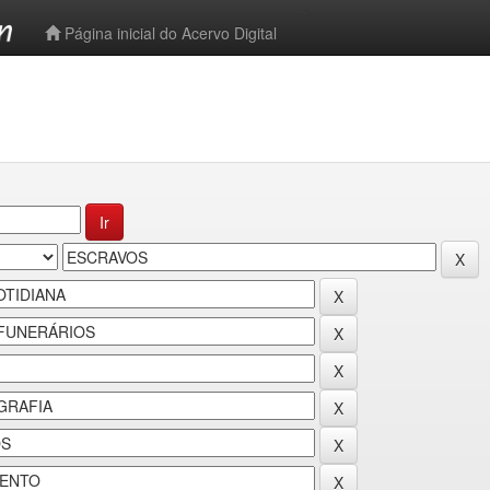
-->
Página inicial do Acervo Digital