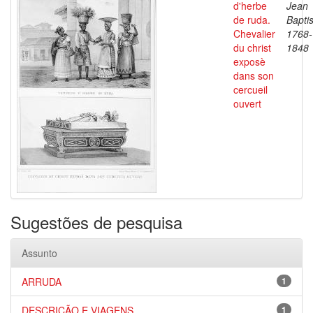
d'herbe
Jean
de ruda.
Baptis
Chevalier
1768-
du christ
1848
exposè
dans son
cercueil
ouvert
Sugestões de pesquisa
Assunto
ARRUDA
1
DESCRIÇÃO E VIAGENS
1