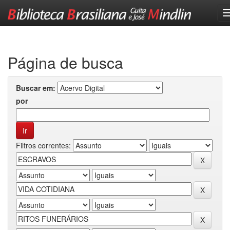
Skip
navigation
Página de busca
Buscar em:
por
Filtros correntes: