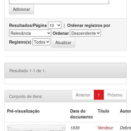
Resultados/Página
|
Ordenar registros por
Ordenar
Registro(s)
Resultado 1-1 de 1.
Anterior
1
Próximo
Conjunto de itens:
Pré-visualização
Data do
Título
Autor
documento
1839
Vendeur
Debre