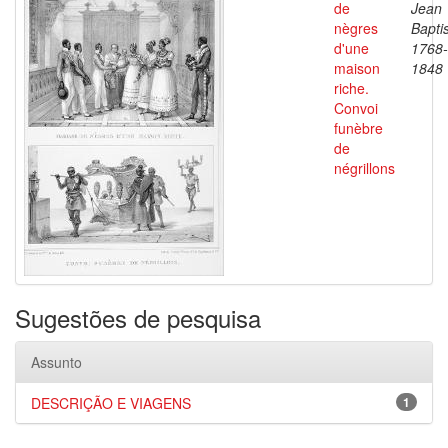
de
Jean
nègres
Baptis
d'une
1768-
maison
1848
riche.
Convoi
funèbre
de
négrillons
Sugestões de pesquisa
Assunto
DESCRIÇÃO E VIAGENS
1