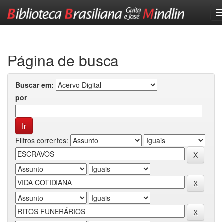
Skip
navigation
Página de busca
Buscar em:
por
Filtros correntes: