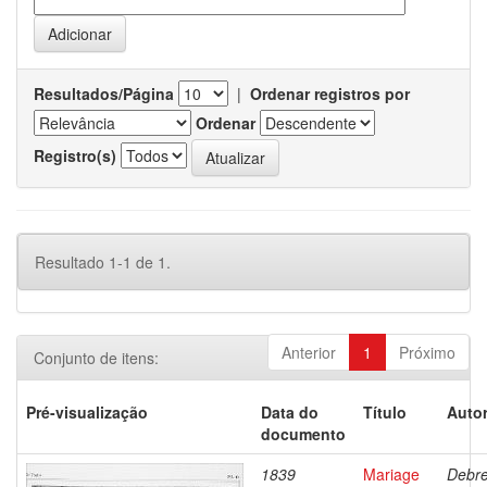
Resultados/Página
|
Ordenar registros por
Ordenar
Registro(s)
Resultado 1-1 de 1.
Anterior
1
Próximo
Conjunto de itens:
Pré-visualização
Data do
Título
Autor
documento
1839
Mariage
Debre