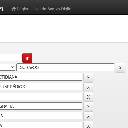
-->
Página inicial do Acervo Digital