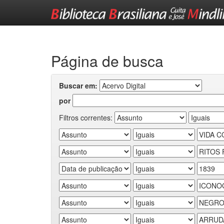
Skip
navigation
Página de busca
Buscar em:
por
Filtros correntes: