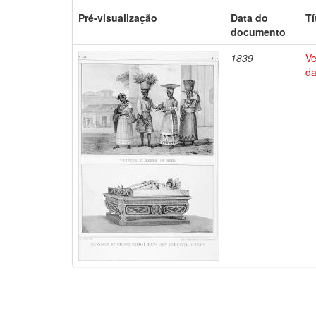
Pré-visualização
Data do
Tí
documento
1839
Ve
da