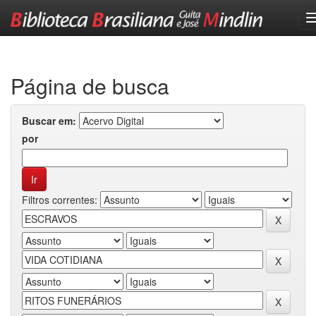
Skip
navigation
Página de busca
Buscar em:
por
Filtros correntes: