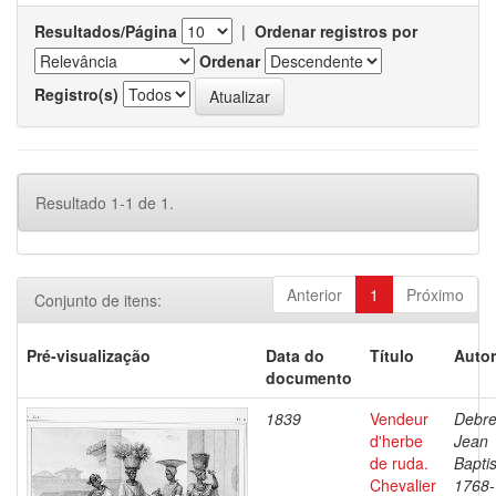
Resultados/Página
|
Ordenar registros por
Ordenar
Registro(s)
Resultado 1-1 de 1.
Anterior
1
Próximo
Conjunto de itens:
Pré-visualização
Data do
Título
Autor
documento
1839
Vendeur
Debre
d'herbe
Jean
de ruda.
Baptis
Chevalier
1768-