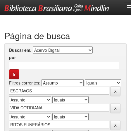
Skip
navigation
Página de busca
Buscar em:
por
Filtros correntes: