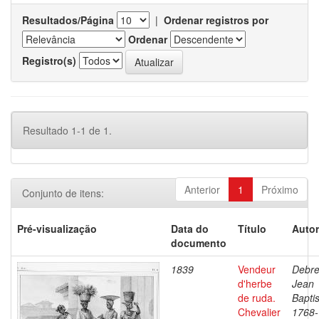
Resultados/Página
|
Ordenar registros por
Ordenar
Registro(s)
Resultado 1-1 de 1.
Anterior
1
Próximo
Conjunto de itens:
Pré-visualização
Data do
Título
Autor
documento
1839
Vendeur
Debre
d'herbe
Jean
de ruda.
Baptis
Chevalier
1768-