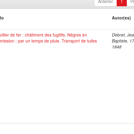
Anterior
1
P
lo
Autor(es)
ollier de fer : châtiment des fugitifs. Négres en
Debret, Je
ission : par un temps de pluie. Transport de tuiles
Baptiste, 1
1848