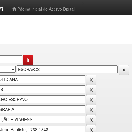
-->
Página inicial do Acervo Digital