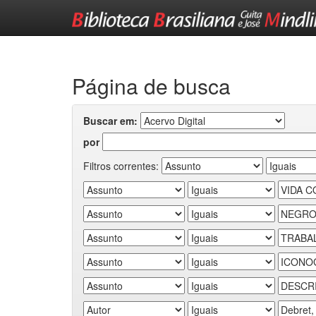
Skip
navigation
Página de busca
Buscar em:
por
Filtros correntes: