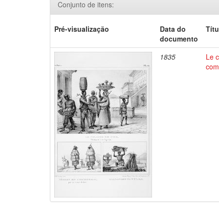
Conjunto de itens:
Pré-visualização
Data do
Títu
documento
1835
Le c
comm