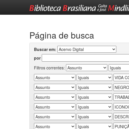
Skip
navigation
Página de busca
Buscar em:
por
Filtros correntes: