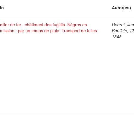
lo
Autor(es)
ollier de fer : châtiment des fugitifs. Négres en
Debret, Je
ission : par un temps de pluie. Transport de tuiles
Baptiste, 1
1848