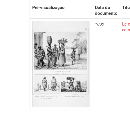
Pré-visualização
Data do
Títu
documento
1835
Le c
comm