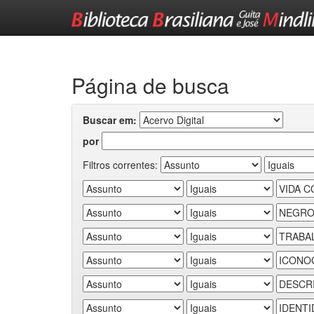
Skip
navigation
Página de busca
Buscar em:
por
Filtros correntes: