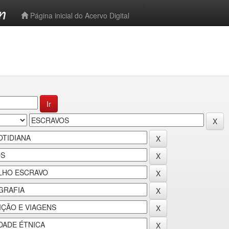
-->
Página inicial do Acervo Digital