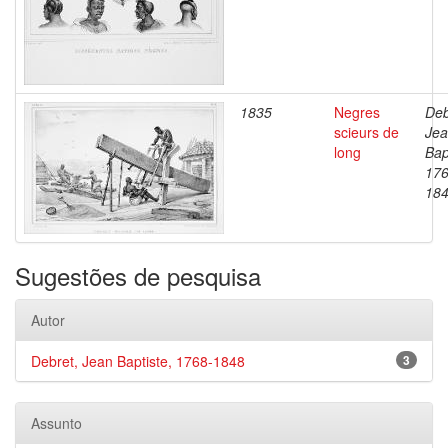
1835
Negres
Deb
scieurs de
Je
long
Bap
176
18
Sugestões de pesquisa
Autor
Debret, Jean Baptiste, 1768-1848
3
Assunto