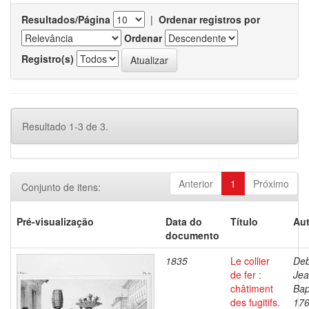
Resultados/Página
|
Ordenar registros por
Ordenar
Registro(s)
Resultado 1-3 de 3.
Anterior
1
Próximo
Conjunto de itens:
Pré-visualização
Data do
Título
Aut
documento
1835
Le collier
Deb
de fer :
Je
châtiment
Bap
des fugitifs.
176