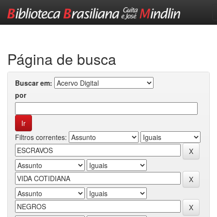
Skip
navigation
Página de busca
Buscar em:
por
Filtros correntes: