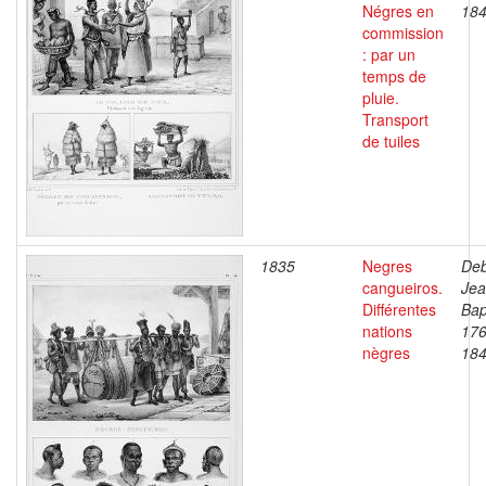
Négres en
18
commission
: par un
temps de
pluie.
Transport
de tuiles
1835
Negres
Deb
cangueiros.
Je
Différentes
Bap
nations
176
nègres
18