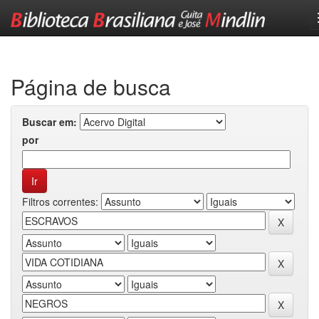
Skip
navigation
Página de busca
Buscar em:
por
Filtros correntes: