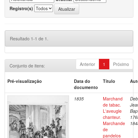
Registro(s)
Resultado 1-1 de 1.
Anterior
1
Próximo
Conjunto de itens:
Pré-visualização
Data do
Título
Aut
documento
1835
Marchand
Deb
de tabac.
Jea
L'aveugle
Bapt
chanteur.
176
Marchande
184
de
pandelos