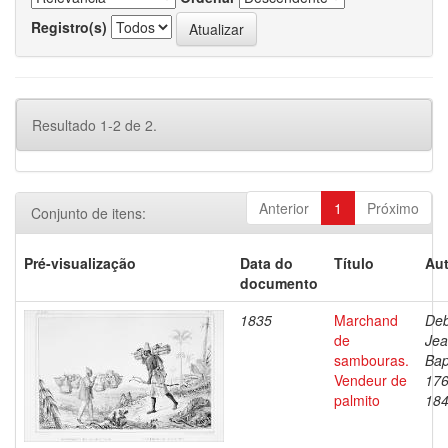
Registro(s)
Resultado 1-2 de 2.
Anterior
1
Próximo
Conjunto de itens:
Pré-visualização
Data do
Título
Aut
documento
1835
Marchand
Deb
de
Je
sambouras.
Bap
Vendeur de
176
palmito
18