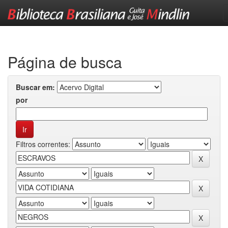
Skip
navigation
Página de busca
Buscar em:
por
Filtros correntes: