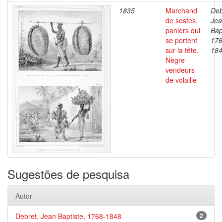
1835
Marchand
Deb
de sestes,
Je
paniers qui
Bap
se portent
176
sur la tête.
18
Nègre
vendeurs
de volaille
Sugestões de pesquisa
Autor
Debret, Jean Baptiste, 1768-1848
2