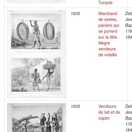
Turquie
1835
Marchand
Deb
de sestes,
Je
paniers qui
Bap
se portent
176
sur la tête.
18
Nègre
vendeurs
de volaille
1835
Vendeurs
Deb
de lait et de
Je
capim
Bap
176
18