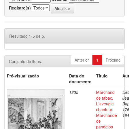
Registro(s)
Resultado 1-5 de 5.
Anterior
1
Próximo
Conjunto de itens:
Pré-visualização
Data do
Título
Aut
documento
1835
Marchand
Deb
de tabac.
Je
L'aveugle
Bap
chanteur.
176
Marchande
18
de
pandelos