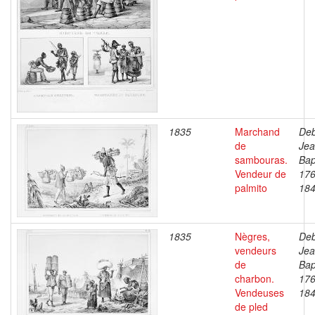
1835
Marchand
Deb
de
Je
sambouras.
Bap
Vendeur de
176
palmito
18
1835
Nègres,
Deb
vendeurs
Je
de
Bap
charbon.
176
Vendeuses
18
de pled