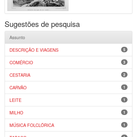
Sugestões de pesquisa
Assunto
DESCRIÇÃO E VIAGENS
5
COMÉRCIO
3
CESTARIA
2
CARVÃO
1
LEITE
1
MILHO
1
MÚSICA FOLCLÓRICA
1