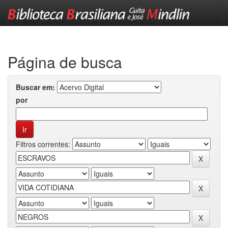
Skip
navigation
Página de busca
Buscar em:
por
Filtros correntes: