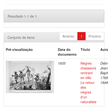
Resultado 1-1 de 1.
Anterior
1
Próximo
Conjunto de itens:
Pré-visualização
Data do
Título
Auto
documento
1835
Nègres
Debr
chasseurs
Jean
rentrant
Bapti
en ville.
1768
Le retour
1848
des
nègres
d'un
naturaliste