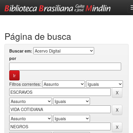
Skip
navigation
Página de busca
Buscar em:
por
Filtros correntes: