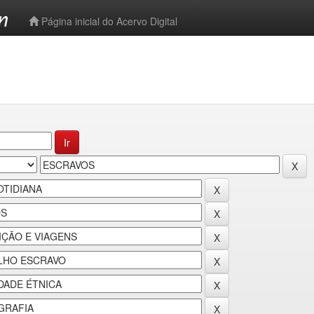
-->
Página inicial do Acervo Digital