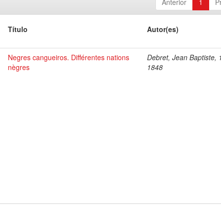
Anterior
1
P
Título
Autor(es)
Negres cangueiros. Différentes nations
Debret, Jean Baptiste, 
nègres
1848