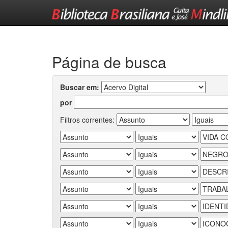
Skip
navigation
Página de busca
Buscar em:
por
Filtros correntes: