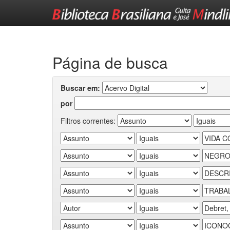
Skip
navigation
Página de busca
Buscar em:
por
Filtros correntes: