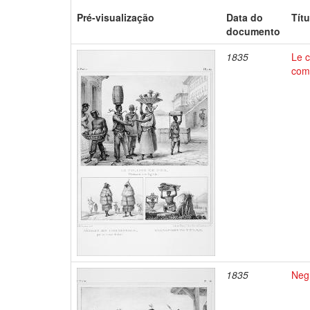
Pré-visualização
Data do
Títu
documento
1835
Le c
comm
1835
Negr