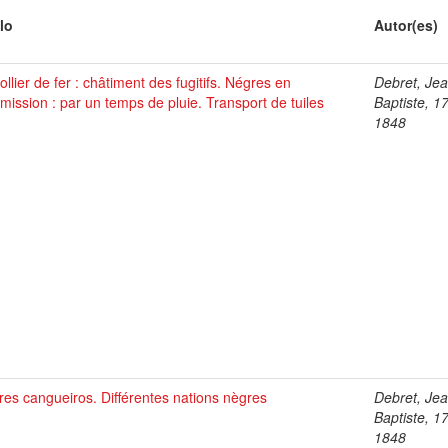
lo
Autor(es)
ollier de fer : châtiment des fugitifs. Négres en
Debret, Je
ission : par un temps de pluie. Transport de tuiles
Baptiste, 1
1848
es cangueiros. Différentes nations nègres
Debret, Je
Baptiste, 1
1848