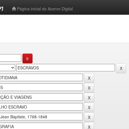
-->
Página inicial do Acervo Digital