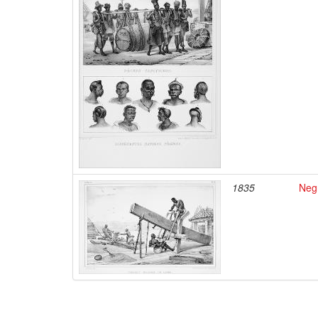
1835
Negr