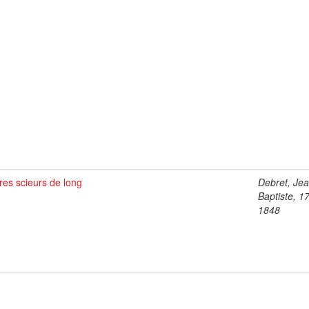
es scieurs de long
Debret, Je
Baptiste, 1
1848