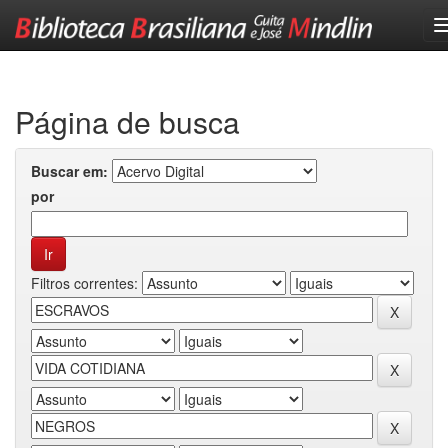
Skip
navigation
Página de busca
Buscar em:
por
Filtros correntes: