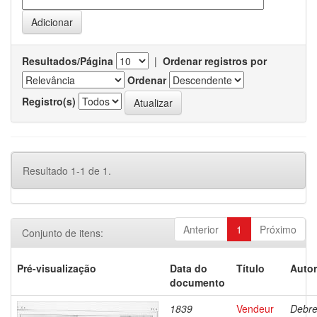
Resultados/Página
|
Ordenar registros por
Ordenar
Registro(s)
Resultado 1-1 de 1.
Anterior
1
Próximo
Conjunto de itens:
Pré-visualização
Data do
Título
Autor
documento
1839
Vendeur
Debre