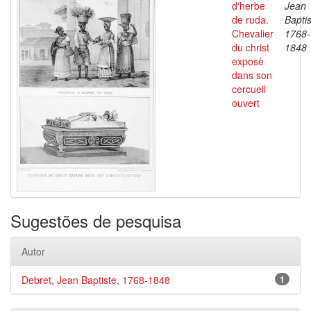
d'herbe
Jean
de ruda.
Baptis
Chevalier
1768-
du christ
1848
exposè
dans son
cercueil
ouvert
Sugestões de pesquisa
Autor
Debret, Jean Baptiste, 1768-1848
1