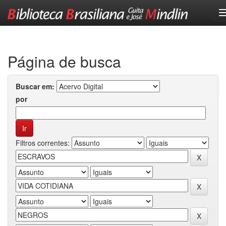
Skip
navigation
Página de busca
Buscar em:
por
Filtros correntes: