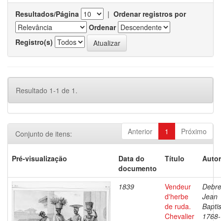
Resultados/Página
|
Ordenar registros por
Ordenar
Registro(s)
Resultado 1-1 de 1.
Anterior
1
Próximo
Conjunto de itens:
Pré-visualização
Data do
Título
Autor
documento
1839
Vendeur
Debre
d'herbe
Jean
de ruda.
Baptis
Chevalier
1768-