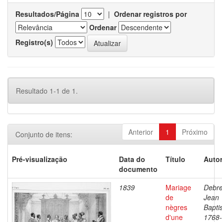
Resultados/Página
|
Ordenar registros por
Ordenar
Registro(s)
Resultado 1-1 de 1.
Anterior
1
Próximo
Conjunto de itens:
Pré-visualização
Data do
Título
Autor
documento
1839
Mariage
Debre
de
Jean
nègres
Baptis
d'une
1768-