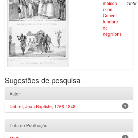
maison
1848
riche.
Convoi
funèbre
de
négrillons
Sugestões de pesquisa
Autor
Debret, Jean Baptiste, 1768-1848
1
Data de Publicação
1