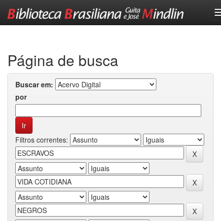
Skip
navigation
Página de busca
Buscar em:
por
Filtros correntes: