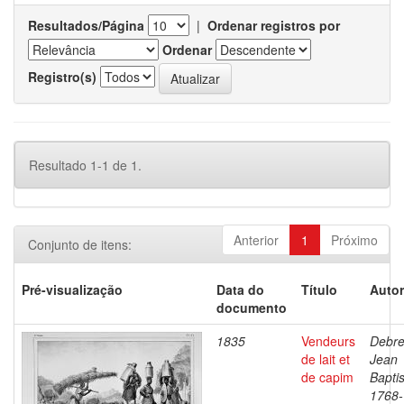
Resultados/Página
|
Ordenar registros por
Ordenar
Registro(s)
Resultado 1-1 de 1.
Anterior
1
Próximo
Conjunto de itens:
Pré-visualização
Data do
Título
Autor
documento
1835
Vendeurs
Debre
de lait et
Jean
de capim
Baptis
1768-