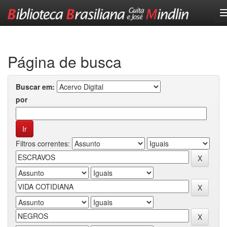
Skip
navigation
Página de busca
Buscar em:
por
Filtros correntes: