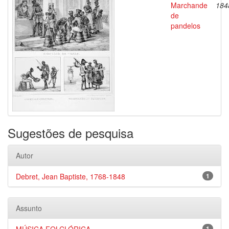
Marchande
184
de
pandelos
Sugestões de pesquisa
Autor
Debret, Jean Baptiste, 1768-1848
1
Assunto
1