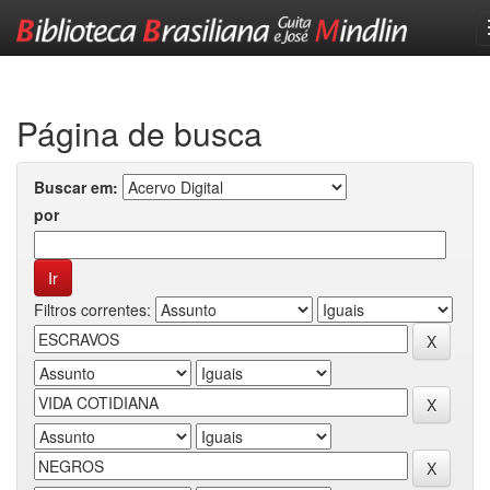
Skip
navigation
Página de busca
Buscar em:
por
Filtros correntes: