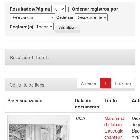
Resultados/Página
|
Ordenar registros por
Ordenar
Registro(s)
Resultado 1-1 de 1.
Anterior
1
Próximo
Conjunto de itens:
Pré-visualização
Data do
Título
Aut
documento
1835
Marchand
Deb
de tabac.
Jea
L'aveugle
Bapt
chanteur.
176