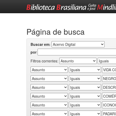
Skip
navigation
Página de busca
Buscar em:
por
Filtros correntes: