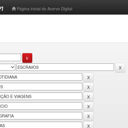
-->
Página inicial do Acervo Digital