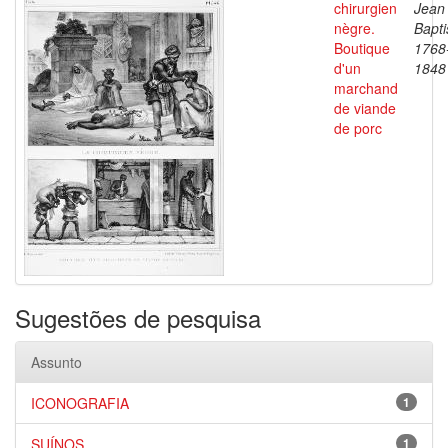
chirurgien
Jean
nègre.
Bapti
Boutique
1768
d'un
1848
marchand
de viande
de porc
Sugestões de pesquisa
Assunto
ICONOGRAFIA
1
SUÍNOS
1