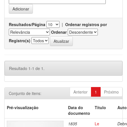
Resultados/Página
|
Ordenar registros por
Ordenar
Registro(s)
Resultado 1-1 de 1.
Anterior
1
Próximo
Conjunto de itens:
Pré-visualização
Data do
Título
Auto
documento
1835
Le
Debre