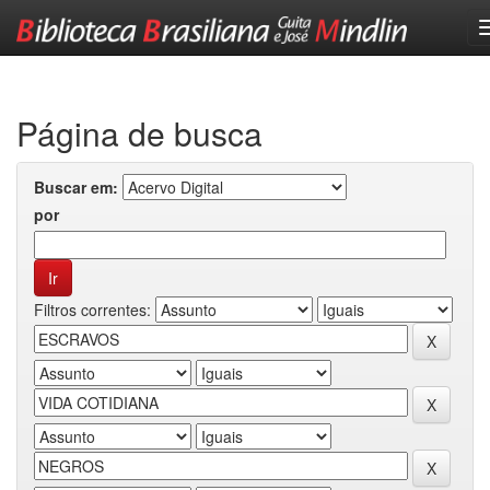
Skip
navigation
Página de busca
Buscar em:
por
Filtros correntes: