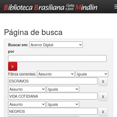
Skip
navigation
Página de busca
Buscar em:
por
Filtros correntes: