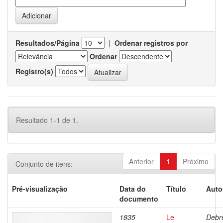
Resultados/Página
|
Ordenar registros por
Ordenar
Registro(s)
Resultado 1-1 de 1.
Anterior
1
Próximo
Conjunto de itens:
Pré-visualização
Data do
Título
Auto
documento
1835
Le
Debre