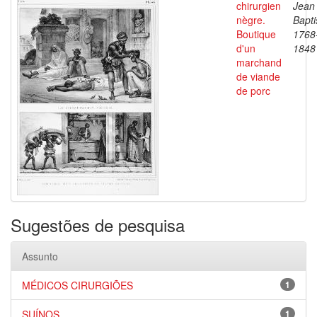
chirurgien
Jean
nègre.
Bapti
Boutique
1768
d'un
1848
marchand
de viande
de porc
Sugestões de pesquisa
Assunto
MÉDICOS CIRURGIÕES
1
SUÍNOS
1