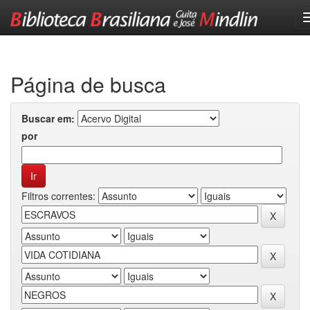
Skip
navigation
Página de busca
Buscar em:
por
Filtros correntes: