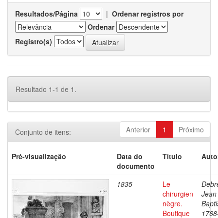
Resultados/Página
|
Ordenar registros por
Ordenar
Registro(s)
Resultado 1-1 de 1.
Anterior
1
Próximo
Conjunto de itens:
Pré-visualização
Data do
Título
Auto
documento
1835
Le
Debre
chirurgien
Jean
nègre.
Bapti
Boutique
1768