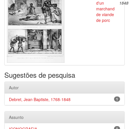
d'un
1848
marchand
de viande
de porc
Sugestões de pesquisa
Autor
Debret, Jean Baptiste, 1768-1848
1
Assunto
1