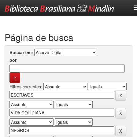
Skip
navigation
Página de busca
Buscar em:
por
Filtros correntes: