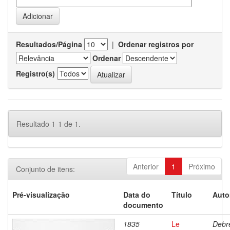
Resultados/Página
|
Ordenar registros por
Ordenar
Registro(s)
Resultado 1-1 de 1.
Anterior
1
Próximo
Conjunto de itens:
Pré-visualização
Data do
Título
Auto
documento
1835
Le
Debre