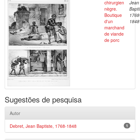
chirurgien
Jean
nègre.
Bapti
Boutique
1768
d'un
1848
marchand
de viande
de porc
Sugestões de pesquisa
Autor
Debret, Jean Baptiste, 1768-1848
1