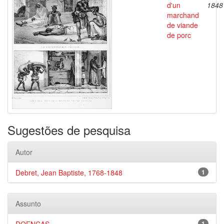
d'un
1848
marchand
de viande
de porc
Sugestões de pesquisa
Autor
Debret, Jean Baptiste, 1768-1848
1
Assunto
1