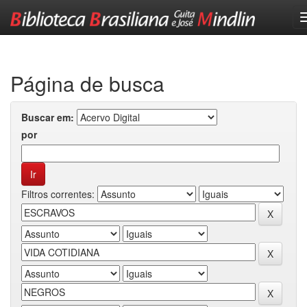
Skip
navigation
Página de busca
Buscar em:
por
Filtros correntes: