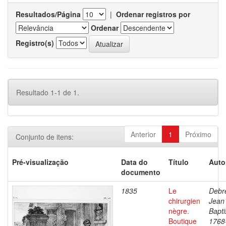
Resultados/Página
|
Ordenar registros por
Ordenar
Registro(s)
Resultado 1-1 de 1.
Anterior
1
Próximo
Conjunto de itens:
Pré-visualização
Data do
Título
Auto
documento
1835
Le
Debre
chirurgien
Jean
nègre.
Bapti
Boutique
1768