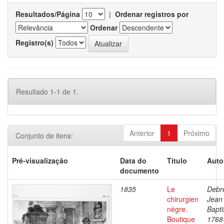
Resultados/Página
|
Ordenar registros por
Ordenar
Registro(s)
Resultado 1-1 de 1.
Anterior
1
Próximo
Conjunto de itens:
Pré-visualização
Data do
Título
Auto
documento
1835
Le
Debre
chirurgien
Jean
nègre.
Bapti
Boutique
1768