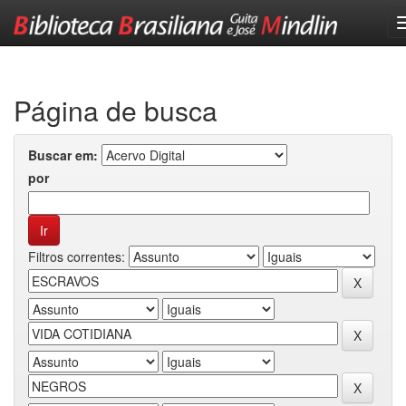
Skip
navigation
Página de busca
Buscar em:
por
Filtros correntes: