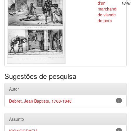
d'un
1848
marchand
de viande
de porc
Sugestões de pesquisa
Autor
Debret, Jean Baptiste, 1768-1848
1
Assunto
1