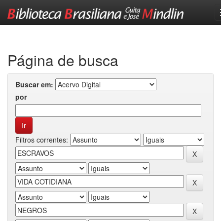
Skip
navigation
Página de busca
Buscar em:
por
Filtros correntes: