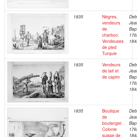
1835
Nègres,
Deb
vendeurs
Jea
de
Bapt
charbon.
176
Vendeuses
184
de pled
Turquie
1835
Vendeurs
Deb
de lait et
Jea
de capim
Bapt
176
184
1835
Boutique
Deb
de
Jea
boulanger.
Bapt
Colonie
176
suisse de
184