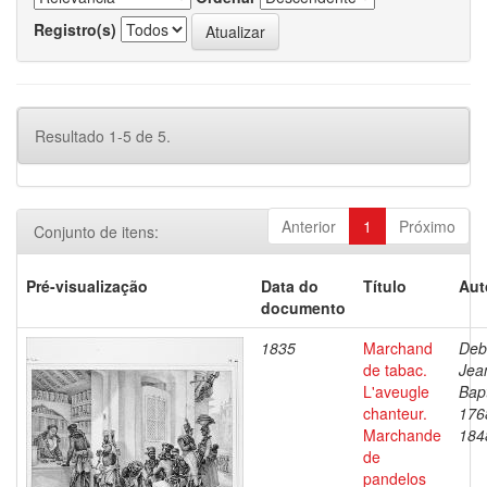
Registro(s)
Resultado 1-5 de 5.
Anterior
1
Próximo
Conjunto de itens:
Pré-visualização
Data do
Título
Aut
documento
1835
Marchand
Deb
de tabac.
Jea
L'aveugle
Bapt
chanteur.
176
Marchande
184
de
pandelos