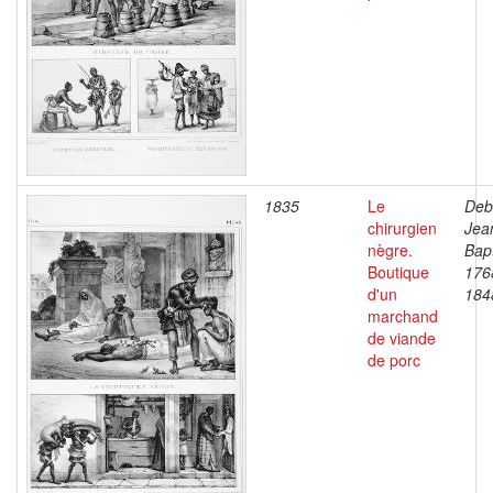
1835
Le
Deb
chirurgien
Jea
nègre.
Bapt
Boutique
176
d'un
184
marchand
de viande
de porc