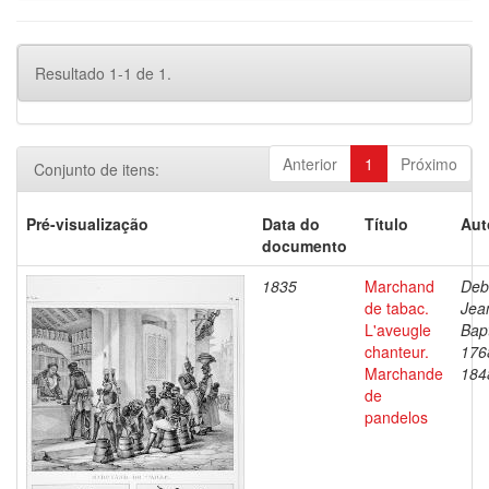
Resultado 1-1 de 1.
Anterior
1
Próximo
Conjunto de itens:
Pré-visualização
Data do
Título
Aut
documento
1835
Marchand
Deb
de tabac.
Jea
L'aveugle
Bapt
chanteur.
176
Marchande
184
de
pandelos