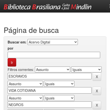
Skip
navigation
Página de busca
Buscar em:
por
Filtros correntes: