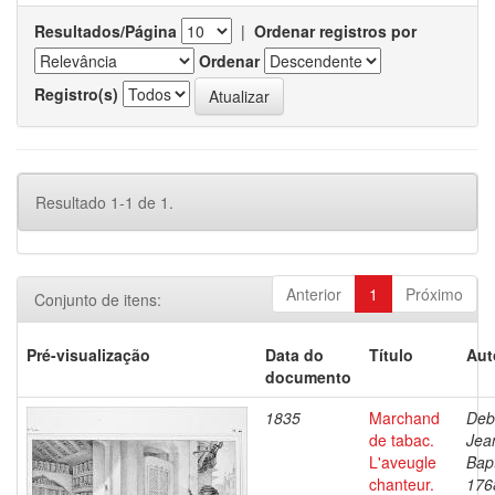
Resultados/Página
|
Ordenar registros por
Ordenar
Registro(s)
Resultado 1-1 de 1.
Anterior
1
Próximo
Conjunto de itens:
Pré-visualização
Data do
Título
Aut
documento
1835
Marchand
Deb
de tabac.
Jea
L'aveugle
Bapt
chanteur.
176