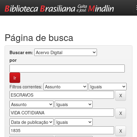
Skip
navigation
Página de busca
Buscar em:
por
Filtros correntes: