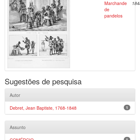
Marchande
184
de
pandelos
Sugestões de pesquisa
Autor
Debret, Jean Baptiste, 1768-1848
1
Assunto
1