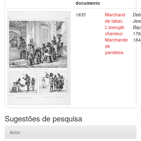
documento
1835
Marchand
Deb
de tabac.
Jea
L'aveugle
Bapt
chanteur.
176
Marchande
184
de
pandelos
Sugestões de pesquisa
Autor