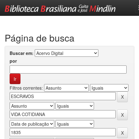
Skip
navigation
Página de busca
Buscar em:
por
Filtros correntes: