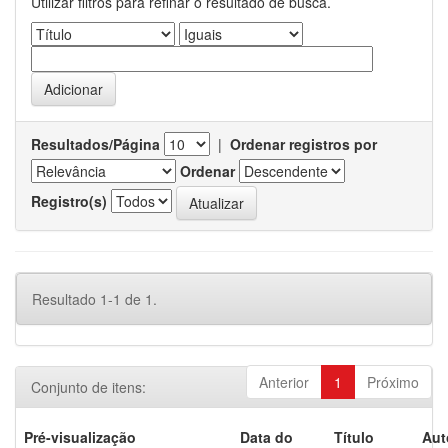
Utilizar filtros para refinar o resultado de busca.
Resultados/Página
|
Ordenar registros por
Ordenar
Registro(s)
Resultado 1-1 de 1.
Anterior
1
Próximo
Conjunto de itens:
Pré-visualização
Data do
Título
Aut