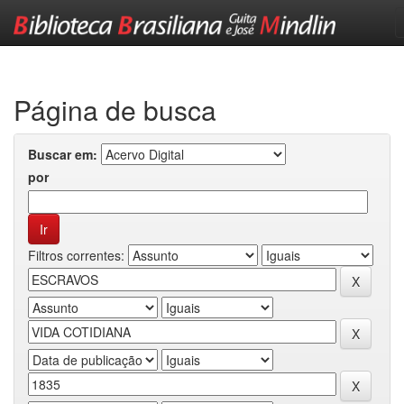
Skip
navigation
Página de busca
Buscar em:
por
Filtros correntes: