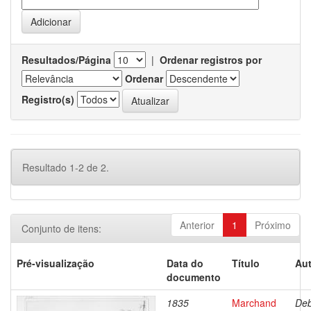
Resultados/Página
|
Ordenar registros por
Ordenar
Registro(s)
Resultado 1-2 de 2.
Anterior
1
Próximo
Conjunto de itens:
Pré-visualização
Data do
Título
Aut
documento
1835
Marchand
Deb