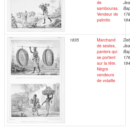
de
Je
sambouras.
Bap
Vendeur de
176
palmito
18
1835
Marchand
Deb
de sestes,
Je
paniers qui
Bap
se portent
176
sur la tête.
18
Nègre
vendeurs
de volaille