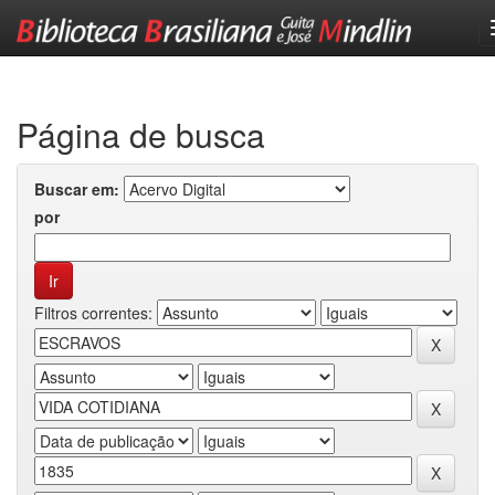
Skip
navigation
Página de busca
Buscar em:
por
Filtros correntes: