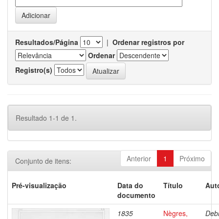
Resultados/Página
|
Ordenar registros por
Ordenar
Registro(s)
Resultado 1-1 de 1.
Anterior
1
Próximo
Conjunto de itens:
Pré-visualização
Data do
Título
Aut
documento
1835
Nègres,
Debr