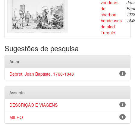
vendeurs
Jea
de
Bapt
charbon.
176
Vendeuses
184
de pled
Turquie
Sugestões de pesquisa
Autor
Debret, Jean Baptiste, 1768-1848
1
Assunto
DESCRIÇÃO E VIAGENS
1
MILHO
1