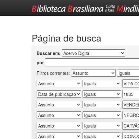
Skip
navigation
Página de busca
Buscar em:
por
Filtros correntes: