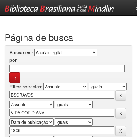
Skip
navigation
Página de busca
Buscar em:
por
Filtros correntes: