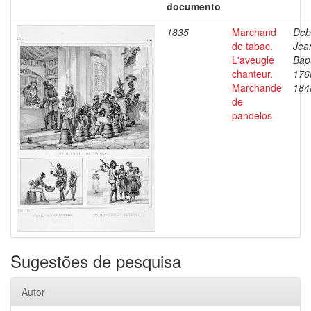
documento
1835
Marchand
Deb
de tabac.
Jea
L'aveugle
Bapt
chanteur.
176
Marchande
184
de
pandelos
Sugestões de pesquisa
Autor