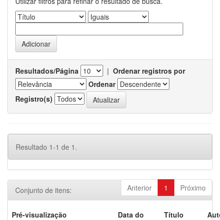
Utilizar filtros para refinar o resultado de busca.
Resultados/Página
|
Ordenar registros por
Ordenar
Registro(s)
Resultado 1-1 de 1.
Anterior
1
Próximo
Conjunto de itens:
Pré-visualização
Data do
Título
Aut