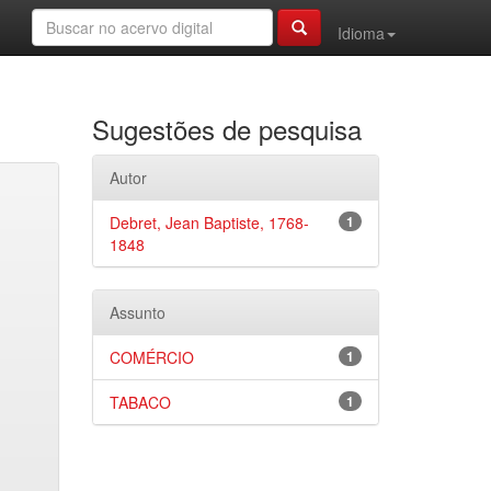
Idioma
Sugestões de pesquisa
Autor
Debret, Jean Baptiste, 1768-
1
1848
Assunto
COMÉRCIO
1
TABACO
1