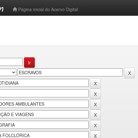
-->
Página inicial do Acervo Digital