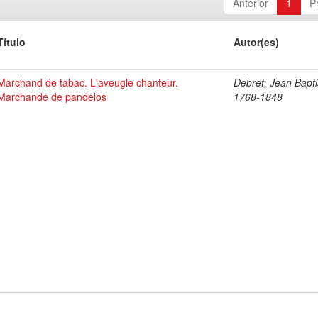
Anterior
1
P
Título
Autor(es)
Marchand de tabac. L'aveugle chanteur.
Debret, Jean Bapti
Marchande de pandelos
1768-1848