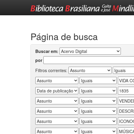
Skip
navigation
Página de busca
Buscar em:
por
Filtros correntes: