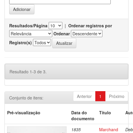
Resultados/Página
|
Ordenar registros por
Ordenar
Registro(s)
Resultado 1-3 de 3.
Anterior
1
Próximo
Conjunto de itens:
Pré-visualização
Data do
Título
Aut
documento
1835
Marchand
Deb