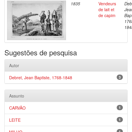
1835
Vendeurs
Deb
de lait et
Jea
de capim
Bapt
176
184
Sugestões de pesquisa
Autor
Debret, Jean Baptiste, 1768-1848
3
Assunto
CARVÃO
1
LEITE
1
1