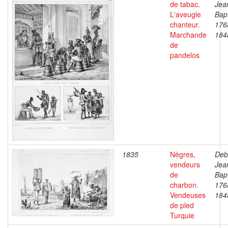
de tabac.
Jea
L'aveugle
Bapt
chanteur.
176
Marchande
184
de
pandelos
1835
Nègres,
Deb
vendeurs
Jea
de
Bapt
charbon.
176
Vendeuses
184
de pled
Turquie