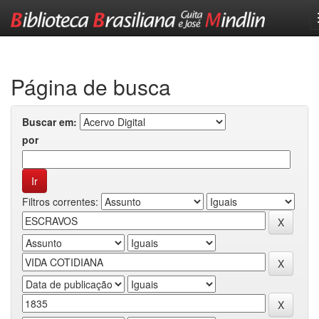
Skip
navigation
Página de busca
Buscar em:
por
Filtros correntes: