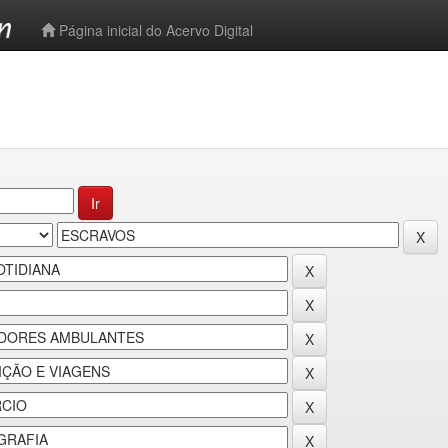
-->
Página inicial do Acervo Digital