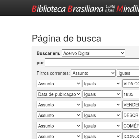
Skip
navigation
Página de busca
Buscar em:
por
Filtros correntes: