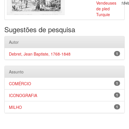
Vendeuses
184
de pled
Turquie
Sugestões de pesquisa
Autor
Debret, Jean Baptiste, 1768-1848
1
Assunto
COMÉRCIO
1
ICONOGRAFIA
1
MILHO
1