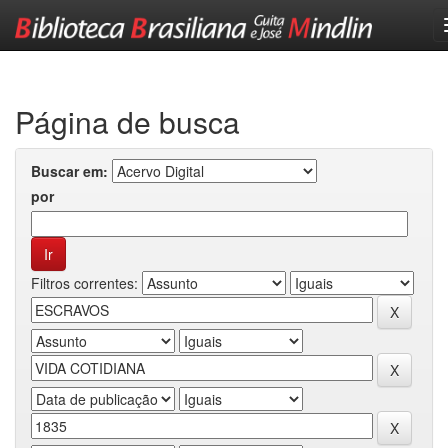
Skip
navigation
Página de busca
Buscar em:
por
Filtros correntes: