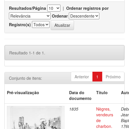
Resultados/Página
|
Ordenar registros por
Ordenar
Registro(s)
Resultado 1-1 de 1.
Anterior
1
Próximo
Conjunto de itens:
Pré-visualização
Data do
Título
Aut
documento
1835
Nègres,
Debr
vendeurs
Jea
de
Bapt
charbon.
176