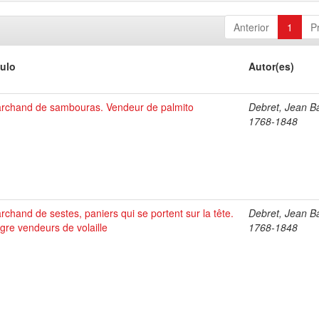
Anterior
1
P
tulo
Autor(es)
rchand de sambouras. Vendeur de palmito
Debret, Jean Ba
1768-1848
rchand de sestes, paniers qui se portent sur la tête.
Debret, Jean Ba
gre vendeurs de volaille
1768-1848