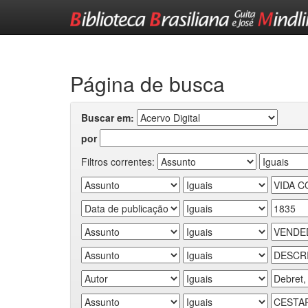
Skip
navigation
Página de busca
Buscar em:
por
Filtros correntes: