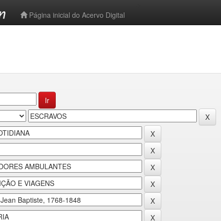
-->
Página inicial do Acervo Digital