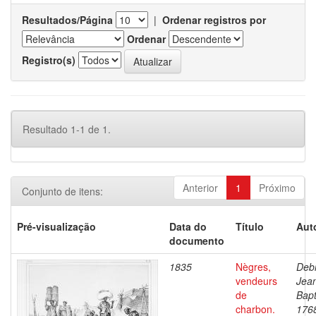
Resultados/Página
|
Ordenar registros por
Ordenar
Registro(s)
Resultado 1-1 de 1.
Anterior
1
Próximo
Conjunto de itens:
Pré-visualização
Data do
Título
Aut
documento
1835
Nègres,
Debr
vendeurs
Jea
de
Bapt
charbon.
176