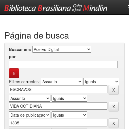
Skip
navigation
Página de busca
Buscar em:
por
Filtros correntes: