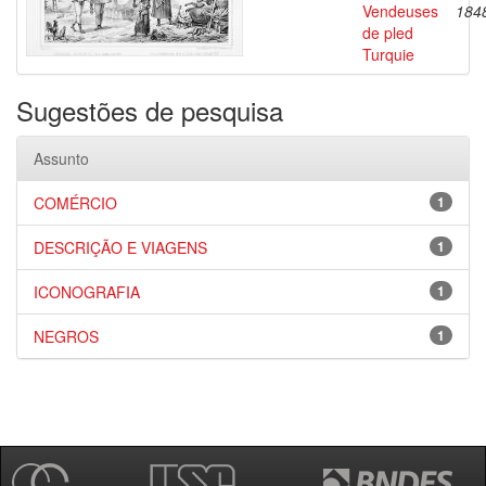
Vendeuses
184
de pled
Turquie
Sugestões de pesquisa
Assunto
COMÉRCIO
1
DESCRIÇÃO E VIAGENS
1
ICONOGRAFIA
1
NEGROS
1