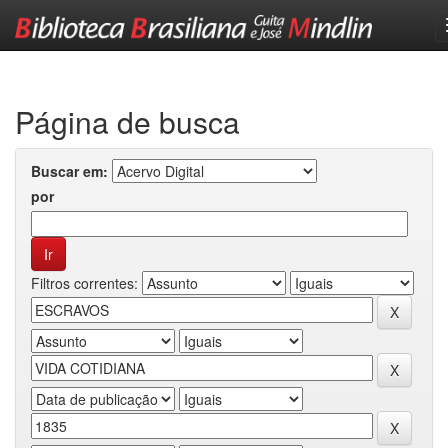
Skip
navigation
Página de busca
Buscar em:
por
Filtros correntes: