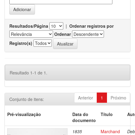
Resultados/Página
|
Ordenar registros por
Ordenar
Registro(s)
Resultado 1-1 de 1.
Anterior
1
Próximo
Conjunto de itens:
Pré-visualização
Data do
Título
Aut
documento
1835
Marchand
Deb