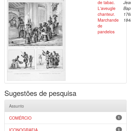
de tabac.
Jea
L'aveugle
Bapt
chanteur.
176
Marchande
184
de
pandelos
Sugestões de pesquisa
Assunto
COMÉRCIO
1
ICONOGRAFIA
1