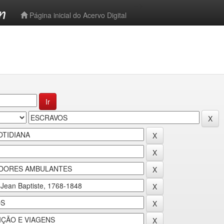
-->
Página inicial do Acervo Digital