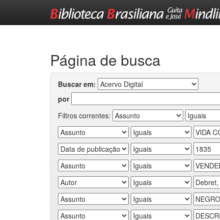
Skip
navigation
Página de busca
Buscar em:
por
Filtros correntes: