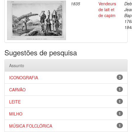
1835
Vendeurs
Deb
de lait et
Jea
de capim
Bapt
176
184
Sugestões de pesquisa
Assunto
ICONOGRAFIA
3
CARVÃO
1
LEITE
1
MILHO
1
MÚSICA FOLCLÓRICA
1