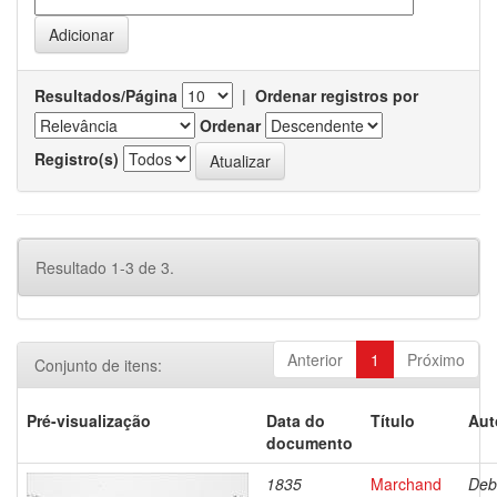
Resultados/Página
|
Ordenar registros por
Ordenar
Registro(s)
Resultado 1-3 de 3.
Anterior
1
Próximo
Conjunto de itens:
Pré-visualização
Data do
Título
Aut
documento
1835
Marchand
Deb