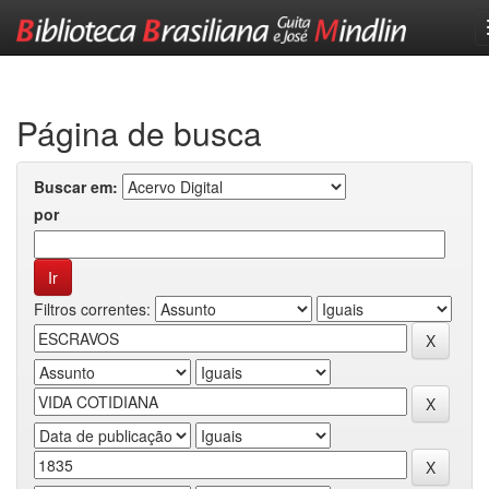
Skip
navigation
Página de busca
Buscar em:
por
Filtros correntes: