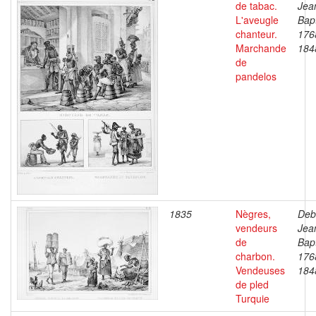
de tabac.
Jea
L'aveugle
Bapt
chanteur.
176
Marchande
184
de
pandelos
1835
Nègres,
Deb
vendeurs
Jea
de
Bapt
charbon.
176
Vendeuses
184
de pled
Turquie