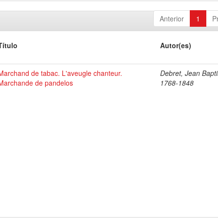
Anterior
1
P
Título
Autor(es)
Marchand de tabac. L'aveugle chanteur.
Debret, Jean Bapti
Marchande de pandelos
1768-1848