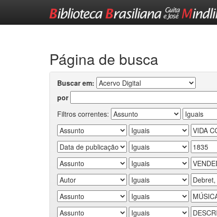
Skip
navigation
Página de busca
Buscar em:
por
Filtros correntes: