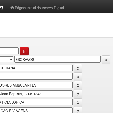
-->
Página inicial do Acervo Digital