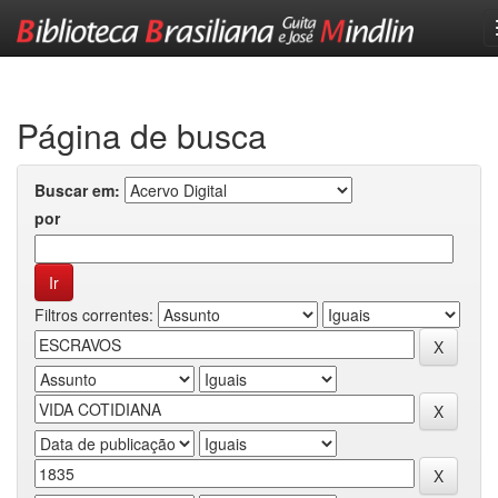
Skip
navigation
Página de busca
Buscar em:
por
Filtros correntes: