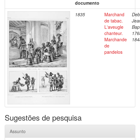
documento
1835
Marchand
Deb
de tabac.
Jea
L'aveugle
Bapt
chanteur.
176
Marchande
184
de
pandelos
Sugestões de pesquisa
Assunto