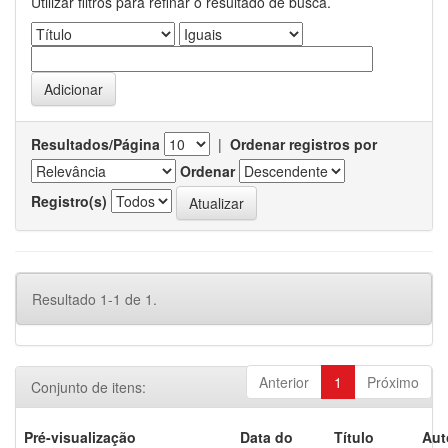
Utilizar filtros para refinar o resultado de busca.
Resultados/Página
|
Ordenar registros por
Ordenar
Registro(s)
Resultado 1-1 de 1.
Anterior
1
Próximo
Conjunto de itens:
Pré-visualização
Data do
Título
Aut